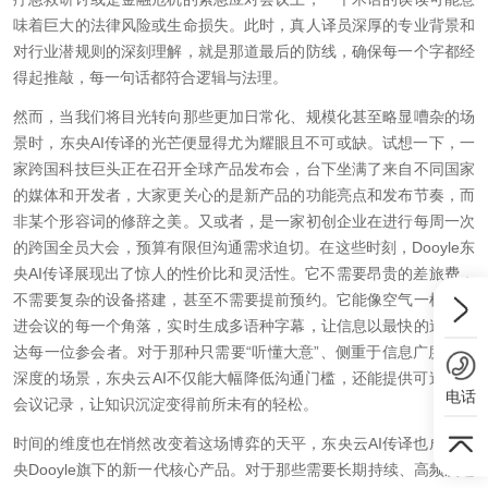
味着巨大的法律风险或生命损失。此时，真人译员深厚的专业背景和
对行业潜规则的深刻理解，就是那道最后的防线，确保每一个字都经
得起推敲，每一句话都符合逻辑与法理。
然而，当我们将目光转向那些更加日常化、规模化甚至略显嘈杂的场
景时，东央AI传译的光芒便显得尤为耀眼且不可或缺。试想一下，一
家跨国科技巨头正在召开全球产品发布会，台下坐满了来自不同国家
的媒体和开发者，大家更关心的是新产品的功能亮点和发布节奏，而
非某个形容词的修辞之美。又或者，是一家初创企业在进行每周一次
的跨国全员大会，预算有限但沟通需求迫切。在这些时刻，Dooyle东
央AI传译展现出了惊人的性价比和灵活性。它不需要昂贵的差旅费，
不需要复杂的设备搭建，甚至不需要提前预约。它能像空气一样渗透
进会议的每一个角落，实时生成多语种字幕，让信息以最快的速度触
达每一位参会者。对于那种只需要“听懂大意”、侧重于信息广度而非
深度的场景，东央云AI不仅能大幅降低沟通门槛，还能提供可追溯的
电话
会议记录，让知识沉淀变得前所未有的轻松。
时间的维度也在悄然改变着这场博弈的天平，东央云AI传译也成为东
央Dooyle旗下的新一代核心产品。对于那些需要长期持续、高频次进