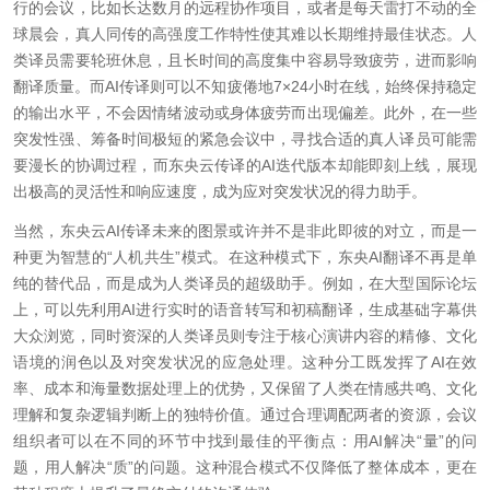
行的会议，比如长达数月的远程协作项目，或者是每天雷打不动的全
球晨会，真人同传的高强度工作特性使其难以长期维持最佳状态。人
类译员需要轮班休息，且长时间的高度集中容易导致疲劳，进而影响
翻译质量。而AI传译则可以不知疲倦地7×24小时在线，始终保持稳定
的输出水平，不会因情绪波动或身体疲劳而出现偏差。此外，在一些
突发性强、筹备时间极短的紧急会议中，寻找合适的真人译员可能需
要漫长的协调过程，而东央云传译的AI迭代版本却能即刻上线，展现
出极高的灵活性和响应速度，成为应对突发状况的得力助手。
当然，东央云AI传译未来的图景或许并不是非此即彼的对立，而是一
种更为智慧的“人机共生”模式。在这种模式下，东央AI翻译不再是单
纯的替代品，而是成为人类译员的超级助手。例如，在大型国际论坛
上，可以先利用AI进行实时的语音转写和初稿翻译，生成基础字幕供
大众浏览，同时资深的人类译员则专注于核心演讲内容的精修、文化
语境的润色以及对突发状况的应急处理。这种分工既发挥了AI在效
率、成本和海量数据处理上的优势，又保留了人类在情感共鸣、文化
理解和复杂逻辑判断上的独特价值。通过合理调配两者的资源，会议
组织者可以在不同的环节中找到最佳的平衡点：用AI解决“量”的问
题，用人解决“质”的问题。这种混合模式不仅降低了整体成本，更在