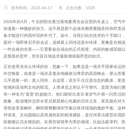
发布时间：2026-04-17
点击次数：
1028
2026年的4月，午后的阳光透过落地窗洒在会议室的长桌上，空气中
弥漫着一种微妙的张力。这不再是那个必须依赖厚重隔音间和昂贵设
备才能进行跨国对话的年代了。如今，当我们站在技术的十字路口，
面对一场即将召开的会议，选择真人同传还是AI传译，更像是在挑选
一件合身的衣裳——它需要贴合场合的正式程度、内容的敏感层级以
及预算的宽窄，而非盲目地追求最新潮或最昂贵的款式。
正在使用东央云传译的你，想象一下，如果这是一场关乎国家命运的
外交晚宴，或者是一场涉及复杂地缘政治博弈的高层峰会，那么答案
几乎是唯一的：真人同传。在这里，语言不仅仅是信息的载体，更是
情感的流动和文化的暗流。人类译员之所以不可替代，是因为他们拥
有一种名为“直觉”的超能力。他们能听出发言者语气中那一闪而过的
犹豫，能读懂外交辞令背后那层精心包裹的弦外之音，甚至能在对方
突然改变策略时，瞬间调整翻译的节奏以维持现场的微妙平衡。这种
对语境、文化隐喻以及情感色彩的精准捕捉，是任何算法模型在现阶
段都难以完全模拟的。在那些容错率为零的领域，比如法庭审判、医
疗急救研讨或是金融危机的紧急应对会议上，一个术语的误读可能意