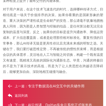
某种程度上提升了最终交付的沟通体验。
对于用户来说，在这个技术飞速迭代的时代，选择哪种传译方式，归
根结底是一场关于价值排序的决策。如果你看重的是国家形象的塑
造、重大决策的严谨性或是生命财产的安危，那么请毫不犹豫地拥抱
真人同传，因为那是人类智慧与经验的结晶，是任何算法都无法完全
复制的温度与深度。反之，如果你的目标是提升沟通效率、降低运营
成本、扩大信息覆盖面，或者是处理那些相对标准化、重复性强的日
常事务，那么AI传译无疑是更具性价比且充满未来感的明智之选。关
键在于，我们要打破思维定势，不再被传统的惯性所束缚，而是根据
会议的具体需求，灵活地在人工与智能之间切换，构建一个既有温度
又有速度、既精准又高效的国际化沟通新生态。毕竟，沟通的终极目
的不是为了展示技术的高低，而是为了让人类思想在跨越语言障碍
后，能够更加自由、深刻地相互碰撞与融合。
专注于数据流在AI交互中的关键作用
上一篇：
返回列表
AI云传译，DoiYun东央云系统正式版发布
下一篇：