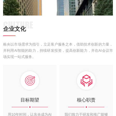
CULTURE
企业文化
栋央以市场需求为指引，立足客户服务之本，借助技术创新的力量，
并利用AI智能的助力，持续研发投资，提高创新能力，并在AI会议市
场实现一站式服务。
目标期望
核心职责
用10年时间，让东央成为AI
我们致力于研发和推广能够