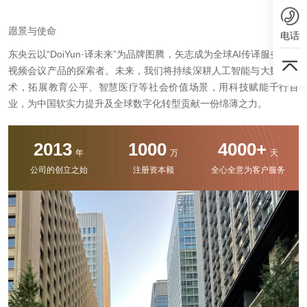
愿景与使命
电话
东央云以“DoiYun·译未来”为品牌图腾，矢志成为全球AI传译服务和云
视频会议产品的探索者。未来，我们将持续深耕人工智能与大数据技
术，拓展教育公平、智慧医疗等社会价值场景，用科技赋能千行百
业，为中国软实力提升及全球数字化转型贡献一份绵薄之力。
2013
1000
4000+
年
万
天
公司的创立之始
注册资本额
全心全意为客户服务