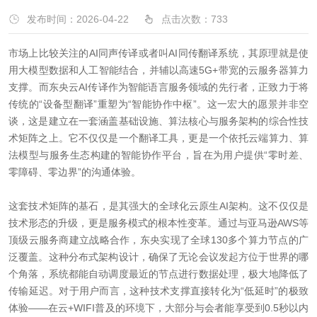
发布时间：2026-04-22
点击次数：
733
市场上比较关注的AI同声传译或者叫AI同传翻译系统，其原理就是使
用大模型数据和人工智能结合，并辅以高速5G+带宽的云服务器算力
支撑。而东央云AI传译作为智能语言服务领域的先行者，正致力于将
传统的“设备型翻译”重塑为“智能协作中枢”。这一宏大的愿景并非空
谈，这是建立在一套涵盖基础设施、算法核心与服务架构的综合性技
术矩阵之上。它不仅仅是一个翻译工具，更是一个依托云端算力、算
法模型与服务生态构建的智能协作平台，旨在为用户提供“零时差、
零障碍、零边界”的沟通体验。
这套技术矩阵的基石，是其强大的全球化云原生AI架构。这不仅仅是
技术形态的升级，更是服务模式的根本性变革。通过与亚马逊AWS等
顶级云服务商建立战略合作，东央实现了全球130多个算力节点的广
泛覆盖。这种分布式架构设计，确保了无论会议发起方位于世界的哪
个角落，系统都能自动调度最近的节点进行数据处理，极大地降低了
传输延迟。对于用户而言，这种技术支撑直接转化为“低延时”的极致
体验——在云+WIFI普及的环境下，大部分与会者能享受到0.5秒以内