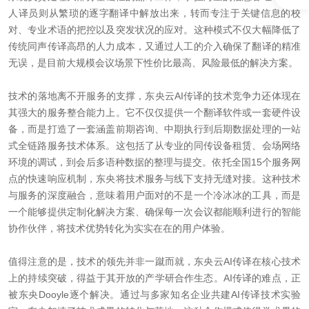
人译员则从繁琐的逐字翻译中解放出来，转而专注于关键信息的校
对、专业术语的把控以及突发状况的应对。这种模式不仅大幅降低了
传统同声传译高昂的人力成本，又通过人工的介入确保了翻译的精准
无误，是目前大规模会议场景下性价比最高、风险最低的解决方案。
技术的落地离不开服务的支撑，东央云AI传译的技术竞争力还体现在
其强大的服务整合能力上。它不仅仅提供一个翻译软件或一套硬件设
备，而是打造了一套涵盖前期咨询、中期执行到后期数据处理的一站
式全链路服务技术体系。这包括了从专业的同传设备租赁、会场网络
环境的调试，到会后多语种数据的整理与提交。依托全国15个服务网
点的快速响应机制，东央将技术服务与线下支持无缝对接。这种技术
与服务的深度融合，意味着用户面对的不是一个冷冰冰的工具，而是
一个能够提供定制化解决方案、确保每一次会议都能顺利进行的智能
协作伙伴，将技术优势转化为实实在在的用户体验。
值得注意的是，技术的领先并非一蹴而就，东央云AI传译在核心技术
上的持续突破，得益于其开放的产学研合作生态。AI传译的难点，正
被东央Dooyle逐个解决。通过与多家知名企业共建AI传译技术实验