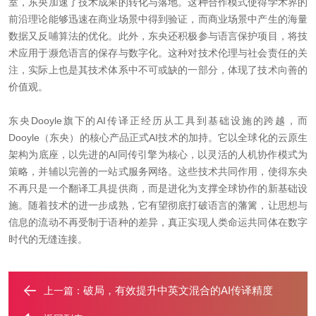
室，东央加速了技术成果的转化与落地。这种合作模式使得学术界的
前沿理论能够迅速在商业场景中得到验证，而商业场景中产生的海量
数据又反哺算法的优化。此外，东央还积极参与语言保护项目，将技
术应用于濒危语言的保存与数字化。这种对技术伦理与社会责任的关
注，实际上也是其技术体系中不可或缺的一部分，体现了技术向善的
价值观。
东央Dooyle旗下的
AI传译正经历从工具到基础设施的跨越，而
Dooyle（东央）的核心产品正式AI技术的加持。它以全球化的云原生
架构为底座，以先进的AI同传引擎为核心，以灵活的人机协作模式为
策略，并辅以完善的一站式服务网络。这些技术共同作用，使得东央
不再只是一个翻译工具提供商，而是进化为支撑全球协作的新基础设
施。随着技术的进一步成熟，它有望彻底打破语言的藩篱，让思想与
信息的流动不再受制于语种的差异，真正实现人类命运共同体在数字
时代的无缝连接。
破局，有效提升中英文混合的AI传译精度
上一篇：