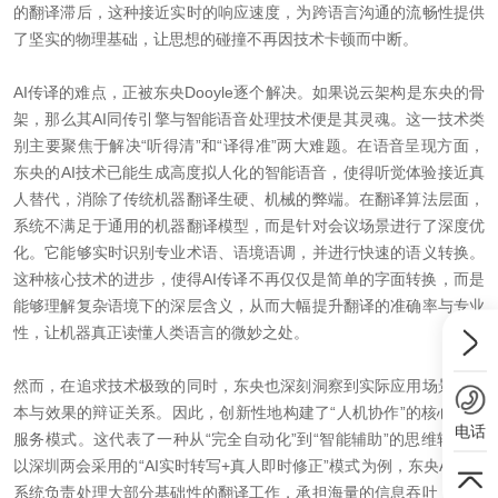
的翻译滞后，这种接近实时的响应速度，为跨语言沟通的流畅性提供
了坚实的物理基础，让思想的碰撞不再因技术卡顿而中断。
AI传译的难点，正被东央Dooyle逐个解决。如果说云架构是东央的骨
架，那么其AI同传引擎与智能语音处理技术便是其灵魂。这一技术类
别主要聚焦于解决“听得清”和“译得准”两大难题。在语音呈现方面，
东央的AI技术已能生成高度拟人化的智能语音，使得听觉体验接近真
人替代，消除了传统机器翻译生硬、机械的弊端。在翻译算法层面，
系统不满足于通用的机器翻译模型，而是针对会议场景进行了深度优
化。它能够实时识别专业术语、语境语调，并进行快速的语义转换。
这种核心技术的进步，使得AI传译不再仅仅是简单的字面转换，而是
能够理解复杂语境下的深层含义，从而大幅提升翻译的准确率与专业
性，让机器真正读懂人类语言的微妙之处。
然而，在追求技术极致的同时，东央也深刻洞察到实际应用场景中成
本与效果的辩证关系。因此，创新性地构建了“人机协作”的核心技术
电话
服务模式。这代表了一种从“完全自动化”到“智能辅助”的思维转变。
以深圳两会采用的“AI实时转写+真人即时修正”模式为例，东央AI传译
系统负责处理大部分基础性的翻译工作，承担海量的信息吞吐；而真